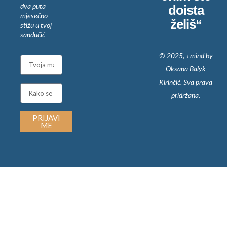
doista
dva puta
mjesečno
želiš“
stižu u tvoj
sandučić
© 2025, +mind by
Email
Oksana Balyk
Kirinčić. Sva prava
Name
pridržana.
PRIJAVI
ME