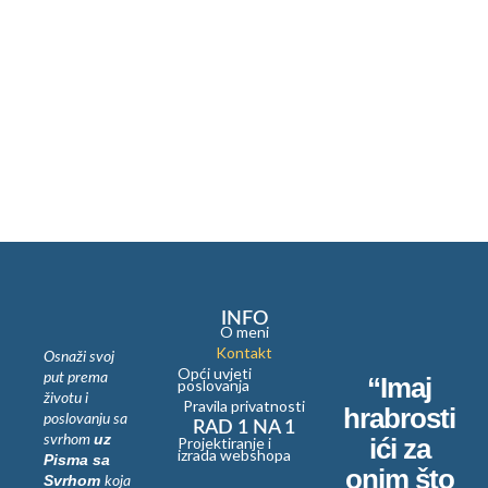
INFO
O meni
Kontakt
Osnaži svoj
Opći uvjeti
put prema
“Imaj
poslovanja
životu i
Pravila privatnosti
hrabrosti
poslovanju sa
RAD 1 NA 1
uz
svrhom
ići za
Projektiranje i
izrada webshopa
Pisma sa
onim što
Svrhom
koja