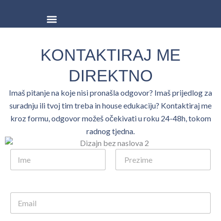
Skip
to
content
ONLINE PROGRAM
BESPLATNI RESURSI
KONTAKTIRAJ ME
DIREKTNO
Imaš pitanje na koje nisi pronašla odgovor? Imaš prijedlog za
suradnju ili tvoj tim treba in house edukaciju? Kontaktiraj me
kroz formu, odgovor možeš očekivati u roku 24-48h, tokom
radnog tjedna.
First
Last